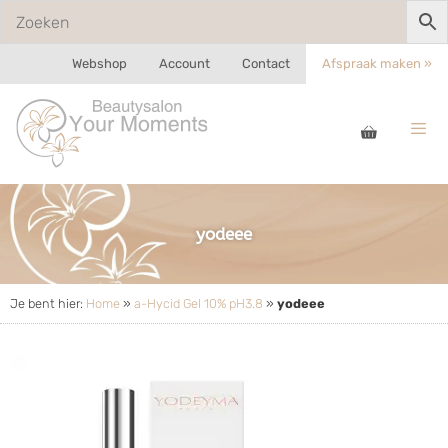
Webshop
Account
Contact
Afspraak maken »
yodeee
Je bent hier:
Home
»
a-Hycid Gel 10% pH3.8
»
yodeee