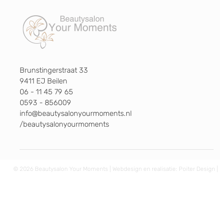
Brunstingerstraat 33
9411 EJ Beilen
06 - 11 45 79 65
0593 - 856009
info@beautysalonyourmoments.nl
/beautysalonyourmoments
© 2026 Beautysalon Your Moments | Webdesign en realisatie:
Poiter Design
|