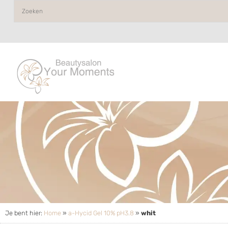
Je bent hier:
Home
»
a-Hycid Gel 10% pH3.8
»
whit