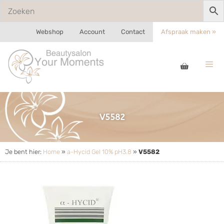
Webshop
Account
Contact
Afspraak maken »
V5582
Je bent hier:
Home
»
a-Hycid Gel 10% pH3.8
»
V5582