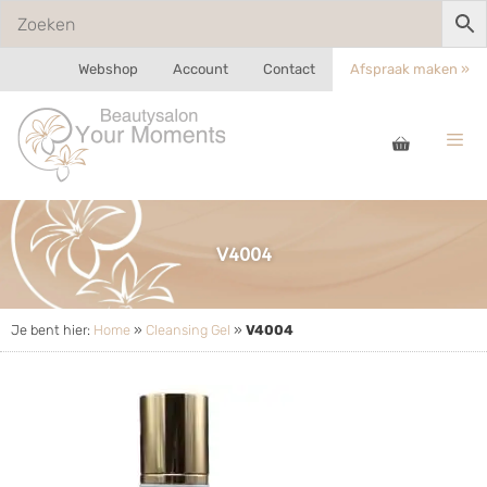
Webshop
Account
Contact
Afspraak maken »
V4004
Je bent hier:
Home
»
Cleansing Gel
»
V4004