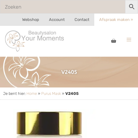
Webshop
Account
Contact
Afspraak maken »
V2405
Je bent hier:
Home
»
Purus Mask
»
V2405