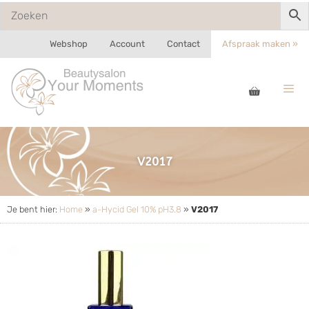
Webshop
Account
Contact
Afspraak maken »
V2017
Je bent hier:
Home
»
a-Hycid Gel 10% pH3.8
»
V2017