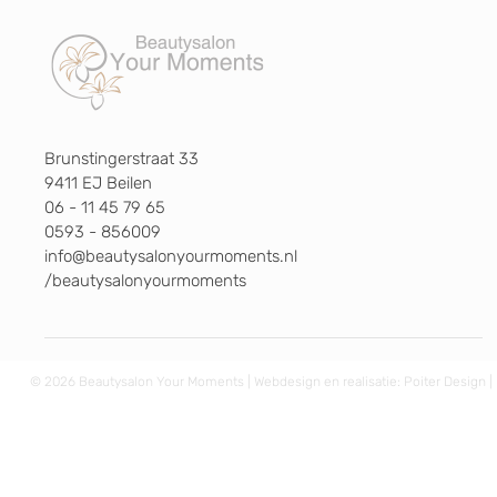
Brunstingerstraat 33
9411 EJ Beilen
06 - 11 45 79 65
0593 - 856009
info@beautysalonyourmoments.nl
/beautysalonyourmoments
© 2026 Beautysalon Your Moments | Webdesign en realisatie:
Poiter Design
|