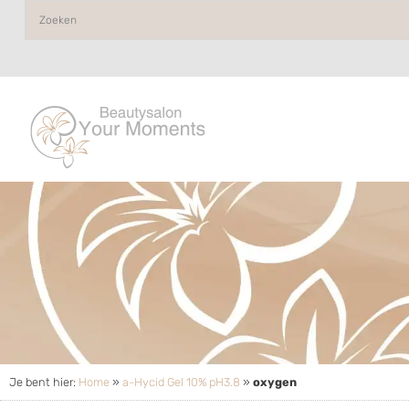
Je bent hier:
Home
»
a-Hycid Gel 10% pH3.8
»
oxygen