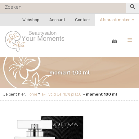
Webshop
Account
Contact
Afspraak maken »
moment 100 ml
Je bent hier:
Home
»
a-Hycid Gel 10% pH3.8
»
moment 100 ml