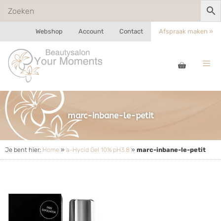
Webshop
Account
Contact
Afspraak maken »
marc-inbane-le-petit
Je bent hier:
Home
»
a-Hycid Gel 10% pH3.8
»
marc-inbane-le-petit