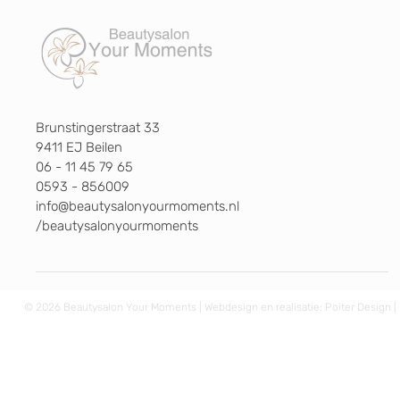
Brunstingerstraat 33
9411 EJ Beilen
06 - 11 45 79 65
0593 - 856009
info@beautysalonyourmoments.nl
/beautysalonyourmoments
© 2026 Beautysalon Your Moments | Webdesign en realisatie:
Poiter Design
|