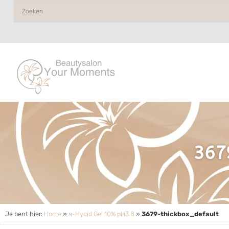
367
Je bent hier:
Home
»
a-Hycid Gel 10% pH3.8
»
3679-thickbox_default